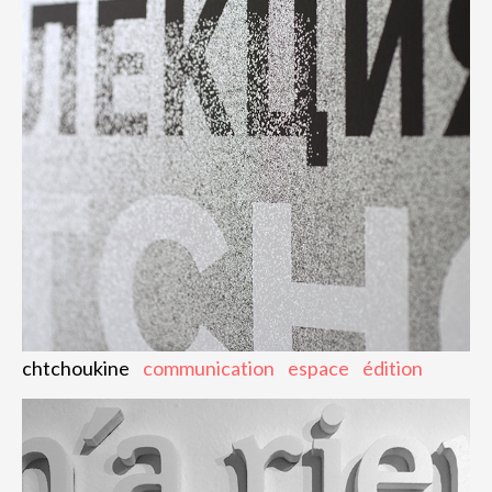
chtchoukine
communication
espace
édition