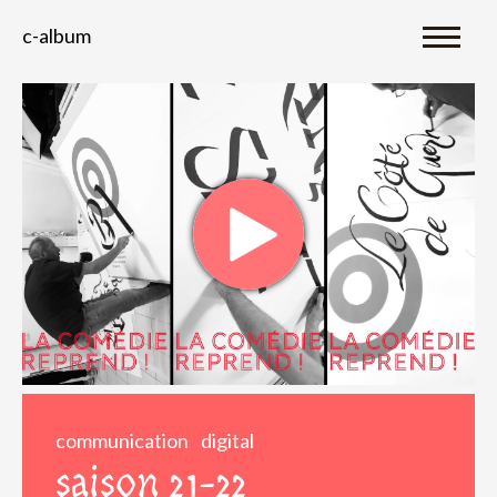
c-album
communication
digital
saison 21-22